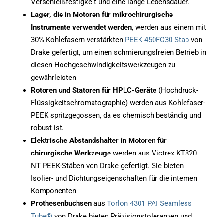
Verschleißfestigkeit und eine lange Lebensdauer.
Lager, die in Motoren für mikrochirurgische
Instrumente verwendet werden
, werden aus einem mit
30% Kohlefasern verstärkten
PEEK 450FC30 Stab
von
Drake gefertigt, um einen schmierungsfreien Betrieb in
diesen Hochgeschwindigkeitswerkzeugen zu
gewährleisten.
Rotoren und Statoren für HPLC-Geräte
(Hochdruck-
Flüssigkeitschromatographie) werden aus Kohlefaser-
PEEK spritzgegossen, da es chemisch beständig und
robust ist.
Elektrische Abstandshalter in Motoren für
chirurgische Werkzeuge
werden aus Victrex KT820
NT PEEK-Stäben von Drake gefertigt. Sie bieten
Isolier- und Dichtungseigenschaften für die internen
Komponenten.
Prothesenbuchsen
aus
Torlon 4301 PAI Seamless
Tube®
von Drake bieten Präzisionstoleranzen und