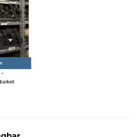
n
 –
barkeit
ügbar