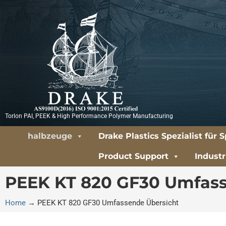
Zum
Inhalt
springen
Torlon PAI, PEEK & High Performance Polymer Manufacturing
halbzeuge
Drake Plastics Spezialist für
Product Support
Indust
PEEK KT 820 GF30 Umfass
Home
→
PEEK KT 820 GF30 Umfassende Übersicht