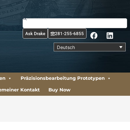
Suche
F
L
Ask Drake
281-255-6855
a
i
c
n
Deutsch
e
k
b
e
o
d
o
i
ren
Präzisionsbearbeitung Prototypen
k
n
emeiner Kontakt
Buy Now