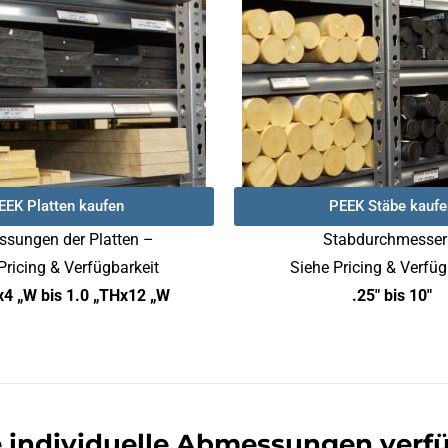
EEK Platten kaufen
PEEK Stäbe kaufe
sungen der Platten –
Stabdurchmesser
Pricing & Verfügbarkeit
Siehe Pricing & Verfüg
x4 „W bis 1.0 „THx12 „W
.25″ bis 10″
e individuelle Abmessungen verf