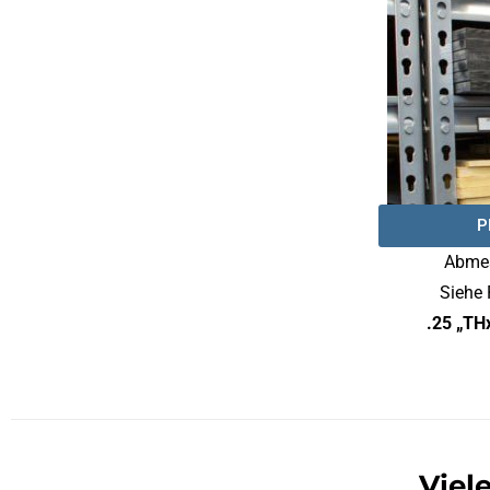
P
Abmes
Siehe 
.25 „TH
Viel