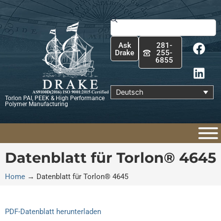
Zum
Inhalt
Suche
springen
F
L
Ask
281-
a
i
Drake
255-
6855
c
n
e
k
b
e
Deutsch
Torlon PAI, PEEK & High Performance
o
d
Polymer Manufacturing
o
i
k
n
Datenblatt für Torlon® 4645
Home
→
Datenblatt für Torlon® 4645
PDF-Datenblatt herunterladen