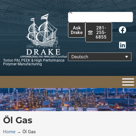
Zum
Inhalt
Suche
springen
F
L
Ask
281-
a
i
Drake
255-
6855
c
n
e
k
b
e
Deutsch
Torlon PAI, PEEK & High Performance
o
d
Polymer Manufacturing
o
i
k
n
Öl Gas
Home
→
Öl Gas