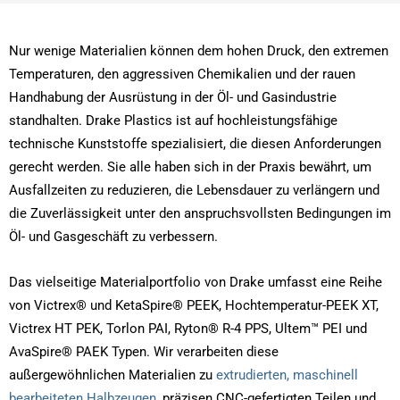
Nur wenige Materialien können dem hohen Druck, den extremen
Temperaturen, den aggressiven Chemikalien und der rauen
Handhabung der Ausrüstung in der Öl- und Gasindustrie
standhalten. Drake Plastics ist auf hochleistungsfähige
technische Kunststoffe spezialisiert, die diesen Anforderungen
gerecht werden. Sie alle haben sich in der Praxis bewährt, um
Ausfallzeiten zu reduzieren, die Lebensdauer zu verlängern und
die Zuverlässigkeit unter den anspruchsvollsten Bedingungen im
Öl- und Gasgeschäft zu verbessern.
Das vielseitige Materialportfolio von Drake umfasst eine Reihe
von Victrex® und KetaSpire® PEEK, Hochtemperatur-PEEK XT,
Victrex HT PEK, Torlon PAI, Ryton® R-4 PPS, Ultem™ PEI und
AvaSpire® PAEK Typen. Wir verarbeiten diese
außergewöhnlichen Materialien zu
extrudierten, maschinell
bearbeiteten Halbzeugen
, präzisen CNC-gefertigten Teilen und