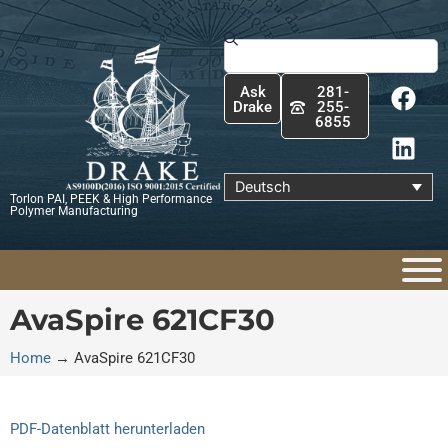
Zum
Inhalt
Suche
springen
F
L
Ask
281-
a
i
Drake
255-
6855
c
n
e
k
b
e
Deutsch
Torlon PAI, PEEK & High Performance
o
d
Polymer Manufacturing
o
i
k
n
AvaSpire 621CF30
Home
→
AvaSpire 621CF30
PDF-Datenblatt herunterladen