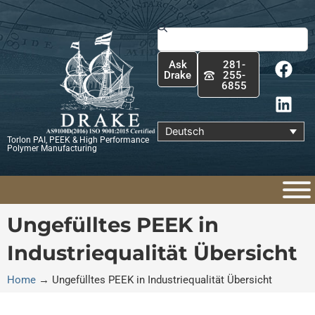
Zum
Inhalt
Suche
springen
F
L
Ask
281-
a
i
Drake
255-
6855
c
n
e
k
b
e
Deutsch
Torlon PAI, PEEK & High Performance
o
d
Polymer Manufacturing
o
i
k
n
Ungefülltes PEEK in
Industriequalität Übersicht
Home
→
Ungefülltes PEEK in Industriequalität Übersicht