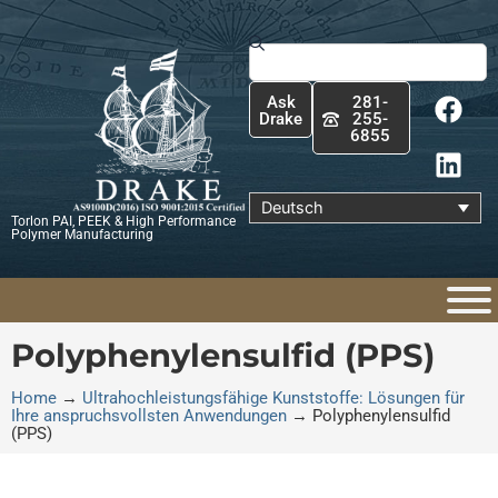
Zum
Inhalt
Suche
springen
F
L
Ask
281-
a
i
Drake
255-
6855
c
n
e
k
b
e
Deutsch
Torlon PAI, PEEK & High Performance
o
d
Polymer Manufacturing
o
i
k
n
Polyphenylensulfid (PPS)
Home
→
Ultrahochleistungsfähige Kunststoffe: Lösungen für
Ihre anspruchsvollsten Anwendungen
→
Polyphenylensulfid
(PPS)