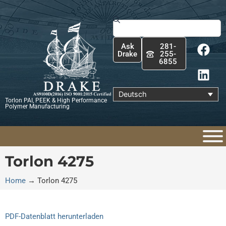
Zum
Inhalt
Suche
springen
F
L
Ask
281-
a
i
Drake
255-
6855
c
n
e
k
b
e
Deutsch
Torlon PAI, PEEK & High Performance
o
d
Polymer Manufacturing
o
i
k
n
Torlon 4275
Home
→
Torlon 4275
PDF-Datenblatt herunterladen