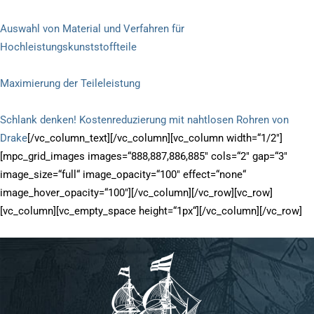
Auswahl von Material und Verfahren für
Hochleistungskunststoffteile
Maximierung der Teileleistung
Schlank denken! Kostenreduzierung mit nahtlosen Rohren von
Drake
[/vc_column_text][/vc_column][vc_column width=“1/2″]
[mpc_grid_images images=“888,887,886,885″ cols=“2″ gap=“3″
image_size=“full“ image_opacity=“100″ effect=“none“
image_hover_opacity=“100″][/vc_column][/vc_row][vc_row]
[vc_column][vc_empty_space height=“1px“][/vc_column][/vc_row]