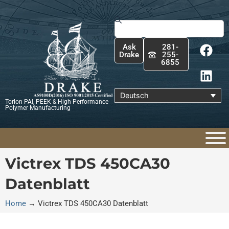
Zum
Inhalt
Suche
springen
F
L
Ask
281-
a
i
Drake
255-
6855
c
n
e
k
b
e
Deutsch
Torlon PAI, PEEK & High Performance
o
d
Polymer Manufacturing
o
i
k
n
Victrex TDS 450CA30
Datenblatt
Home
→
Victrex TDS 450CA30 Datenblatt